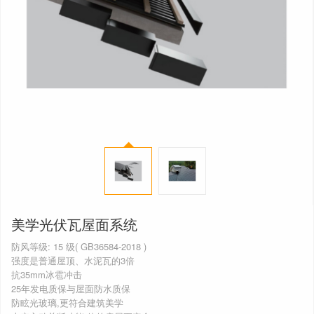
美学光伏瓦屋面系统
防风等级: 15 级( GB36584-2018 )
强度是普通屋顶、水泥瓦的3倍
抗35mm冰雹冲击
25年发电质保与屋面防水质保
防眩光玻璃,更符合建筑美学