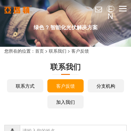
E
N
绿色 ? 智能化光伏解决方案
您所在的位置：
首页
>
联系我们
>
客户反馈
联系我们
联系方式
客户反馈
分支机构
加入我们