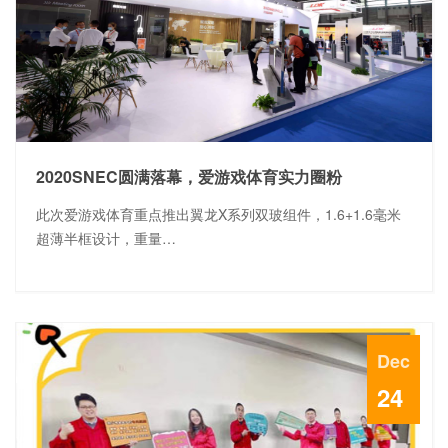
2020SNEC圆满落幕，爱游戏体育实力圈粉
此次爱游戏体育重点推出翼龙X系列双玻组件，1.6+1.6毫米
超薄半框设计，重量…
Dec
24