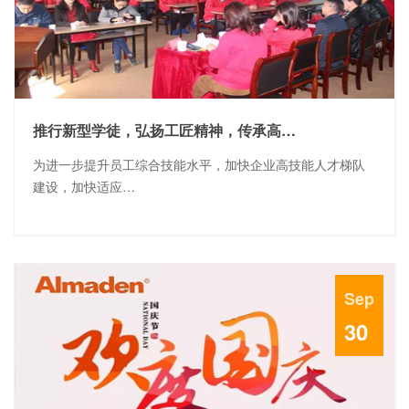
推行新型学徒，弘扬工匠精神，传承高…
为进一步提升员工综合技能水平，加快企业高技能人才梯队
建设，加快适应…
Sep
30