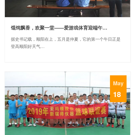
馄饨飘香，欢聚一堂——爱游戏体育迎端午…
据史书记载，顺阳在上，五月是仲夏，它的第一个午日正是
登高顺阳好天气…
May
18