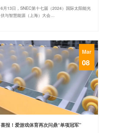
6月13日，SNEC第十七届（2024）国际太阳能光
伏与智慧能源（上海）大会…
Mar
08
喜报！爱游戏体育再次问鼎“单项冠军”