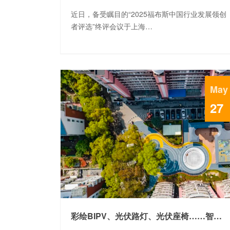
近日，备受瞩目的“2025福布斯中国行业发展领创
者评选”终评会议于上海…
May
27
彩绘BIPV、光伏路灯、光伏座椅……智…