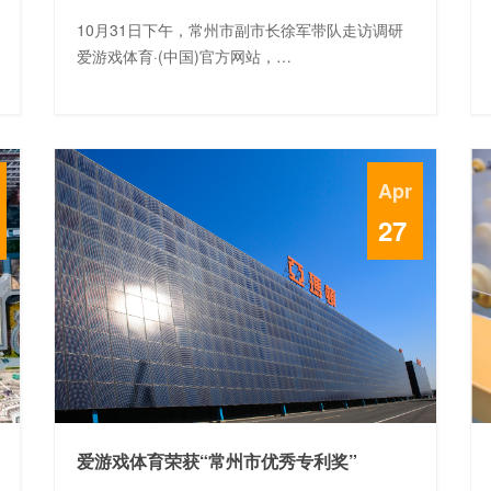
10月31日下午，常州市副市长徐军带队走访调研
爱游戏体育·(中国)官方网站，…
Apr
27
爱游戏体育荣获“常州市优秀专利奖”