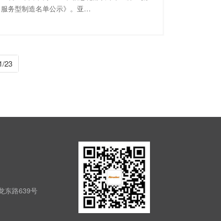
服务型制造名单公示》。亚…
1/23
东路639号