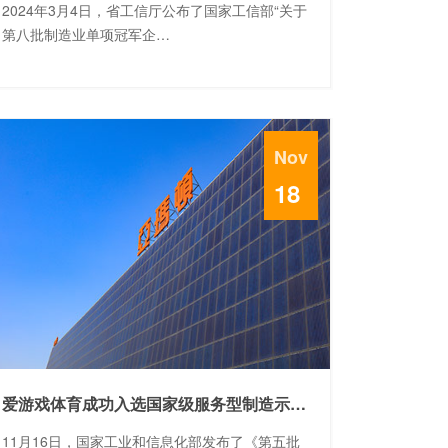
2024年3月4日，省工信厅公布了国家工信部“关于
第八批制造业单项冠军企…
Nov
18
爱游戏体育成功入选国家级服务型制造示范…
11月16日，国家工业和信息化部发布了《第五批