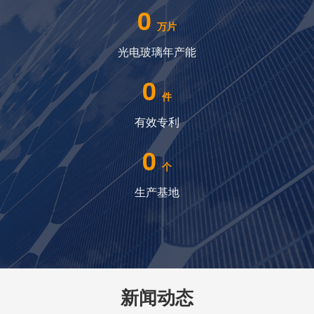
0
万片
光电玻璃年产能
0
件
有效专利
0
个
生产基地
新闻动态